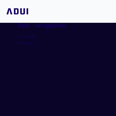
Post navigation
←
iENUXxqp
iENUXxqp
→