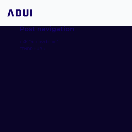
Post navigation
←
XK “Yo’ldosh beton”
TENDR HUB
→