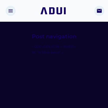
Post navigation
←
OOO «ODILXOJA — INVEST»
XK “Yo’ldosh beton”
→